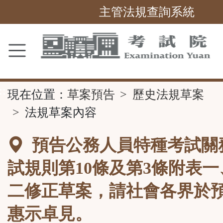
主管法規查詢系統
跳
到
主
要
內
容
區
塊
::
現在位置：
草案預告
歷史法規草案
法規草案內容
預告公務人員特種考試關
試規則第10條及第3條附表
二修正草案，請社會各界於
惠示卓見。