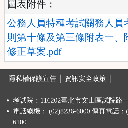
圖表附件：
公務人員特種考試關務人員
則第十條及第三條附表一、
修正草案.pdf
發
:
隱私權保護宣告 │
資訊安全政策 │
表
建
考試院：116202臺北市文山區試院路
電話總機： (02)8236-6000 傳真電話：(0
議
6100