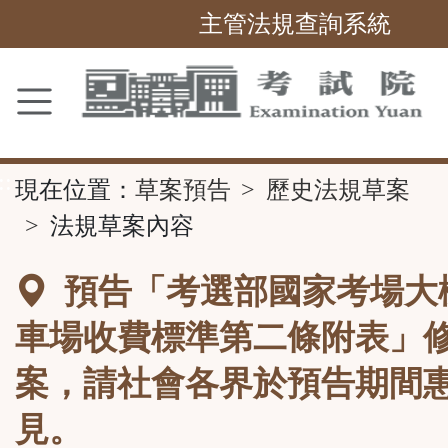
主管法規查詢系統
跳
到
主
要
內
容
區
塊
::
現在位置：
草案預告
歷史法規草案
法規草案內容
預告「考選部國家考場大
車場收費標準第二條附表」
案，請社會各界於預告期間
見。