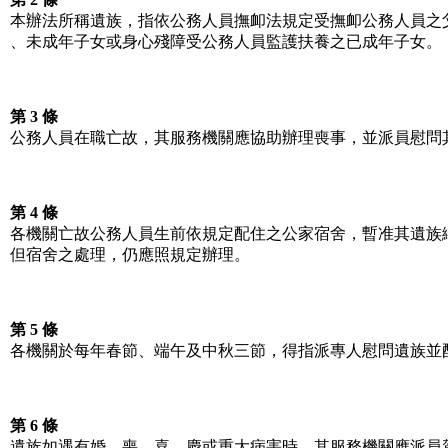
本辦法所稱遺族，指依公務人員撫卹法規定受撫卹公務人員之
、未成年子女或身心殘障受公務人員監護扶養之已成年子女。
第 3 條
公務人員在職亡故，其服務機關應協助辦理喪事，並派員慰問
第 4 條
各機關亡故公務人員生前依規定配住之公家宿舍，暫准其遺族
但宿舍之處理，仍應照規定辦理。
第 5 條
各機關於每年春節、端午及中秋三節，得指派專人慰問遺族並
第 6 條
遺族如遇有婚、喪、喜、慶或重大病害時，其服務機關應派員