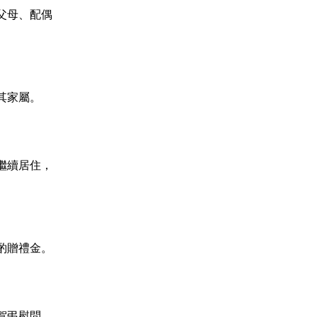
父母、配偶
其家屬。
繼續居住，
酌贈禮金。
賀弔慰問，