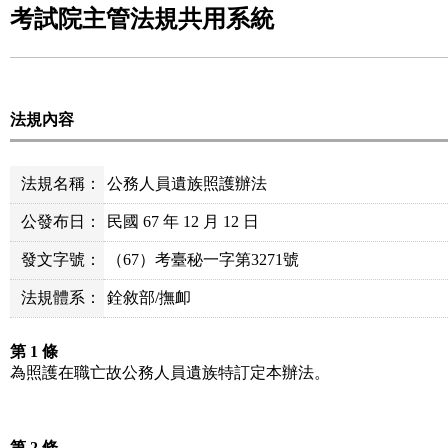
考試院主管法規共用系統
法規內容
法規名稱：
公務人員遺族照護辦法
公發布日：
民國 67 年 12 月 12 日
發文字號：
（67）考臺秘一字第3271號
法規體系：
銓敘部/撫卹
第 1 條
為照護在職亡故公務人員遺族特訂定本辦法。
第 2 條