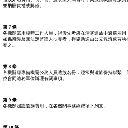
並酌贈賀禮或賻儀。
第 7 條
各機關需用臨時工作人員，得優先考慮在清寒遺族中遴選雇用
如係殘障及無法定監護人扶養者，得協助送由公立救濟或育幼
養之。
第 8 條
各機關應專備機關公務人員遺族名冊，經常與遺族保持聯繫，
位會同總務單位辦理有關事項。
第 9 條
各機關照護遺族費用，在各機關事務經費項下列支。
第 10 條