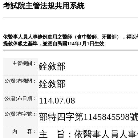
考試院主管法規共用系統
依醫事人員人事條例進用之醫師（含中醫師、牙醫師），得以
提敘俸級之基準，並溯自民國114年1月1日生效
主管機關：
銓敘部
公(發)布機關：
銓敘部
114.07.08
公(發)布日期：
公(發)布字號：
部特四字第1145845598
內
容：
主 旨：依醫事人員人事