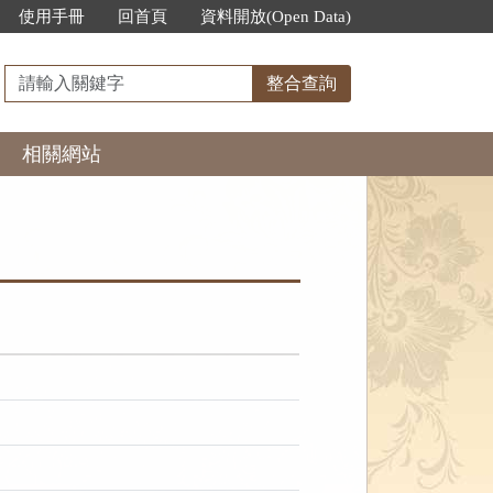
使用手冊
回首頁
資料開放(Open Data)
請
整合查詢
輸
入
相關網站
關
鍵
字