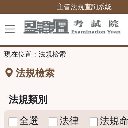
主管法規查詢系統
跳
到
主
要
內
容
區
塊
::
現在位置：
法規檢索
法規檢索
法規類別
全選
法律
法規