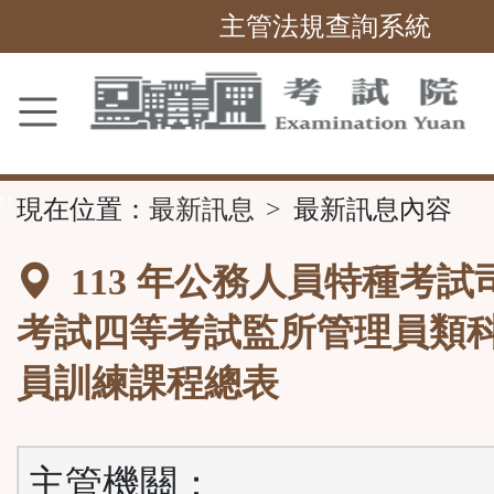
主管法規查詢系統
跳
到
主
要
內
容
區
塊
::
現在位置：
最新訊息
最新訊息內容
113 年公務人員特種考試
考試四等考試監所管理員類
員訓練課程總表
主管機關：