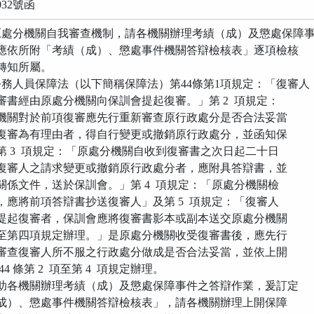
032號函
原處分機關自我審查機制，請各機關辦理考績（成）及懲處保障
所附「考績（成）、懲處事件機關答辯檢核表」逐項檢核
知所屬。
務人員保障法（以下簡稱保障法）第44條第1項規定：「復審人
由原處分機關向保訓會提起復審。」第 2 項規定：
於前項復審應先行重新審查原行政處分是否合法妥當
有理由者，得自行變更或撤銷原行政處分，並函知保
 項規定：「原處分機關自收到復審書之次日起二十日
之請求變更或撤銷原行政處分者，應附具答辯書，並
件，送於保訓會。」第 4 項規定：「原處分機關檢
前項答辯書抄送復審人」及第 5 項規定：「復審人
審者，保訓會應將復審書影本或副本送交原處分機關
項規定辦理。」是原處分機關收受復審書後，應先行
審人所不服之行政處分做成是否合法妥當，並依上開
條第 2 項至第 4 項規定辦理。
機關辦理考績（成）及懲處保障事件之答辯作業，爰訂定
懲處事件機關答辯檢核表」，請各機關辦理上開保障