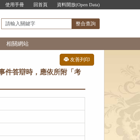
使用手冊
回首頁
資料開放(Open Data)
請
整合查詢
輸
入
相關網站
關
鍵
字
友善列印
事件答辯時，應依所附「考