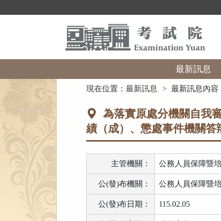
跳
到
主
要
內
容
區
最新訊息
塊
:::
現在位置：
最新訊息
最新訊息內容
為落實原處分機關自我審
績（成）、懲處事件機關答
主管機關：
公務人員保障暨
公(發)布機關：
公務人員保障暨
公(發)布日期：
115.02.05