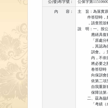
公(發)布字號：
公保字第1151060
內
容：
主 旨：為落實
件答辯時，應依
，請查照並轉
說 明：一、按公
應繕具復審書經
「原處分機關對
，其認為復審為
訓會。」第 3
內，不依復審人
將必要之關係文
卷答辯時，應將
向保訓會提起復
依第二項至第四
自我重新審查復
保障法第 44 
二、茲為協助各
「考績（成）、