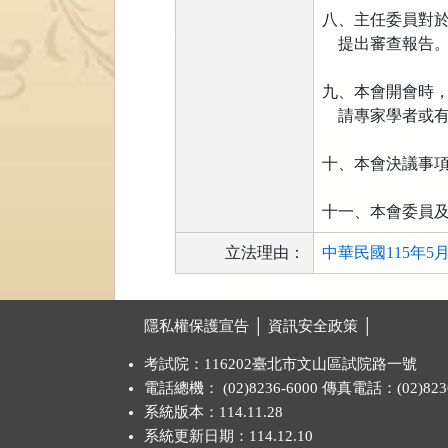
八、主任委員對
提出審查報告
九、本會開會時
請專家學者或有
十、本會決議事
十一、本會委員
立法理由：
中華民國115年5
:::
隱私權保護宣告 │
資訊安全政策 │
考試院：116202臺北市文山區試院路一號
電話總機： (02)8236-6000 傳真電話：(02)8236
系統版本：
114.11.28
系統更新日期：
114.12.10