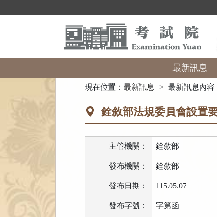
跳
到
主
要
內
容
區
最新訊息
塊
:::
現在位置：
最新訊息
最新訊息內容
銓敘部法規委員會設置
主管機關：
銓敘部
發布機關：
銓敘部
發布日期：
115.05.07
發布字號：
字第函