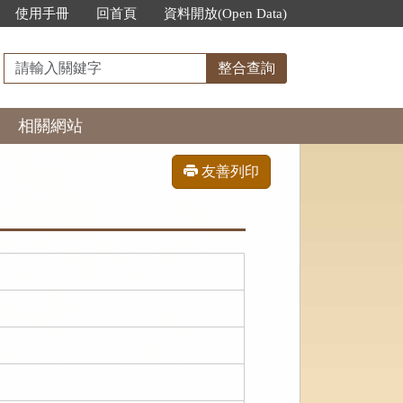
使用手冊
回首頁
資料開放(Open Data)
請
整合查詢
輸
入
相關網站
關
鍵
字
友善列印