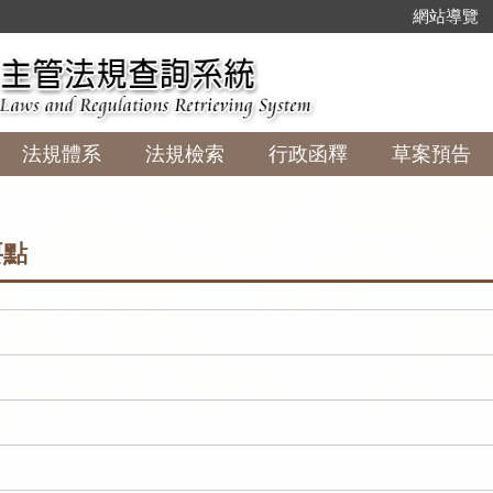
:::
網站導覽
法規體系
法規檢索
行政函釋
草案預告
要點