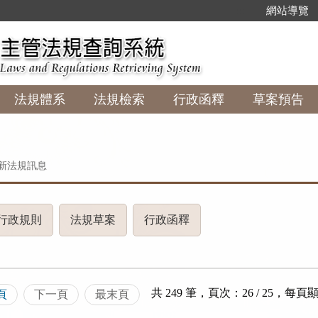
:::
網站導覽
法規體系
法規檢索
行政函釋
草案預告
新法規訊息
(請
(請
(請
行政規則
法規草案
行政函釋
按
按
按
下
下
下
R
ENTER
ENTER
ENTER
查
查
查
共 249 筆，頁次：26 / 25
，
每頁
頁
下一頁
最末頁
看
看
看