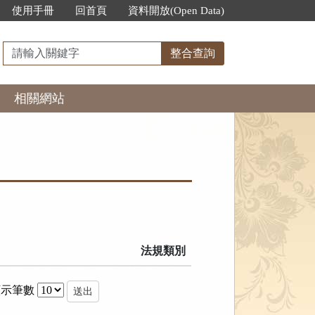
使用手冊
回首頁
資料開放(Open Data)
請
整合查詢
輸
入
相關網站
關
鍵
字
法規類別
顯示筆數
送出