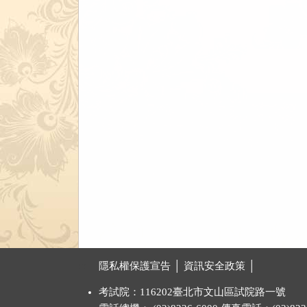
清
清
清
單)
單)
單)
:::
隱私權保護宣告 │
資訊安全政策 │
考試院：116202臺北市文山區試院路一號