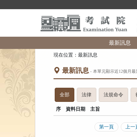
跳
到
主
要
內
容
區
最新訊息
塊
:::
現在位置：
最新訊息
最新訊息
- 本單元顯示近
12
個月最
(請
(請
(請
全部
法律
法規命令
按
按
按
序
資料日期
下
主旨
下
下
ENTER
ENTER
ENTE
查
查
查
第一頁
上一
看
看
看