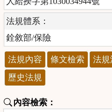
人給揆字第1030034944號
法規體系：
銓敘部/保險
法
法規內容
條文檢索
法規
規
歷史法規
功
能
內容檢索：
按