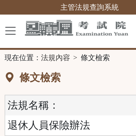
主管法規查詢系統
跳
到
主
要
內
容
區
塊
::
現在位置：
法規內容
條文檢索
條文檢索
法規名稱：
退休人員保險辦法