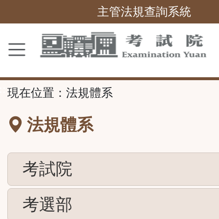
主管法規查詢系統
跳
到
主
要
內
容
區
塊
::
現在位置：
法規體系
法規體系
考試院
考選部