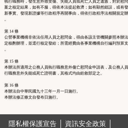
執行職務時，發生意外致受傷、失能人員或死亡人員之遺族，對於慰
案之核定結果，如有不服，得依本法提起救濟；如有顯然錯誤，或有
新事實、發現新證據等行政程序再開事由，得依行政程序法相關規定
。
第 14 條
公營事業機構非依法任用人員之慰問金，得由各該主管機關參照本辦
定核酌辦理，並逕行核定發給；所需經費由各事業機構自行編列預算
。
第 15 條
本辦法所適用之公務人員執行職務意外傷亡慰問金申請表，及公務人
行職務意外失能或死亡證明書，其格式均由銓敘部定之。
第 16 條
本辦法自中華民國九十三年一月一日施行。
本辦法修正條文自發布日施行。
:
隱私權保護宣告 │
資訊安全政策 │