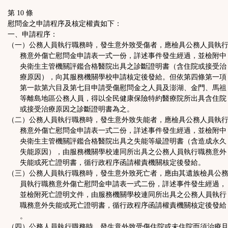
第 10 條
慰問金之申請程序及核定權責如下：
一、申請程序：
（一）公務人員執行職務時，發生意外致受傷者，應檢具公務人員執
務意外傷亡慰問金申請表一式一份，詳述事件發生經過，並檢附中
央衛生主管機關評鑑合格醫院出具之診斷證明書（含住院或接受治
療原因），向其服務機關學校申請核定後發給。但依第四條第一項
第一款第六目及第七目申請受傷慰問金之人員及澎湖、金門、馬祖
等離島地區公務人員，得以全民健康保險特約醫療院所出具含住院
或接受治療原因之診斷證明書為之。
（二）公務人員執行職務時，發生意外致失能者，應檢具公務人員執
務意外傷亡慰問金申請表一式二份，詳述事件發生經過，並檢附中
央衛生主管機關評鑑合格醫院出具之失能等級證明書（含造成永久
失能原因），由服務機關學校連同所出具之公務人員執行職務意外
失能或死亡證明書，循行政程序函請權責機關核定後發給。
（三）公務人員執行職務時，發生意外致死亡者，應由其遺族檢具公
員執行職務意外傷亡慰問金申請表一式二份，詳述事件發生經過，
並檢附死亡證明文件，由服務機關學校連同所出具之公務人員執行
職務意外失能或死亡證明書，循行政程序函請權責機關核定後發給
。
（四）公務人員執行職務時，發生意外致受傷住院或未住院而須治療