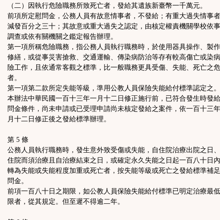
（二）因執行危險職務所致死亡者，發給其遺族新臺幣一千萬元。
前項所定慰問金，公務人員有故意情事者，不發給；有重大過失情事
減發百分之三十；其故意或重大過失之認定，由核定權責機關學校依
調查或依有關機關之鑑定報告辦理。
第一項所稱危險職務，指公務人員執行職務時，於使用器具操作、製
修繕，或從事災害搶救、交通運輸、傳染病防治等存有較高傷亡或染
險工作，且依通常客觀之標準，比一般職務更具受傷、失能、死亡之
者。
第一項第二款所定失能等級，準用公教人員保險失能給付標準認定之
本辦法中華民國一百十三年一月十二日修正施行前，已符合發生時發
問金條件，尚未申請或已受理申請尚未核定發給之案件，依一百十三
月十二日修正後之發給標準辦理。
第 5 條
公務人員執行職務時，發生意外致受傷或失能，自住院治療出院之日
住院而須治療且自治療結束之日，或確定永久失能之日起一百八十日
轉為失能或失能程度加重或死亡者，按失能等級或死亡之發給標準補
問金。
前項一百八十日之期限，如公教人員保險失能給付標準已明定治療最
限者，從其規定。但至遲不得逾二年。