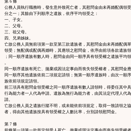
第 6 條
公務人員執行職務時，發生意外致死亡者，其慰問金由未再婚配偶領
分之一；其餘由下列順序之遺族，依序平均領受之：
一、子女。
二、父母。
三、祖父母。
四、兄弟姊妹。
亡故公務人員無前項第一款至第三款遺族者，其慰問金由未再婚配偶
領受；無配偶或配偶再婚時，其應領之慰問金，依序由前項各款遺族
；同一順序遺族有數人時，慰問金由同一順序具有領受權之遺族平均
。
同一順序遺族有死亡、拋棄或因法定事由而喪失領受權者，其慰問金
同一順序其他遺族依前二項規定請領；無第一順序遺族時，由次一順
族依前項規定請領。
前三項具有慰問金領受權之同一順序遺族有數人請領時，得委任其中
行為能力者一人代為申請。遺族為無行為能力者，由其法定代理人代
請。
亡故公務人員之遺族行蹤不明，或未能依前項規定，取得一致請領之
者，得由其他遺族按具有領受權之人數比率，分別請領慰問金。
第 7 條
前條第一項第一款所定領受人死亡、拋棄或因法定事由而喪失領受權