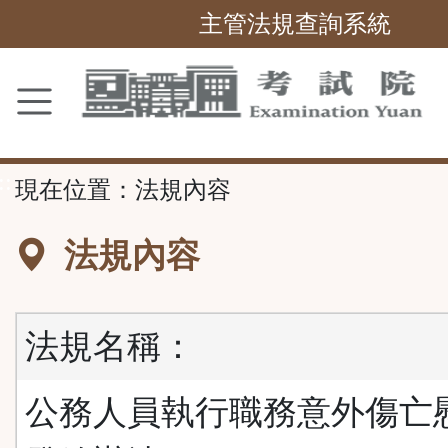
主管法規查詢系統
跳
到
主
要
內
容
區
塊
::
現在位置：
法規內容
法規內容
法規名稱：
公務人員執行職務意外傷亡