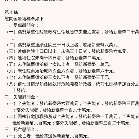
第 4 條
慰問金發給標準如下：
一、受傷慰問金：
（一）傷勢嚴重住院急救有生命危險或失能之虞者，發給新臺幣二十
。
（二）傷勢嚴重連續住院三十日以上者，發給新臺幣八萬元。
（三）連續住院十四日以上，未滿三十日者，發給新臺幣六萬元。
（四）連續住院未滿十四日者，發給新臺幣二萬元。
（五）未住院而須治療七次以上者，發給新臺幣一萬元。
（六）未住院而須治療四次至六次者，發給新臺幣六千元。
（七）未住院而須治療三次以下者，發給新臺幣三千元。
（八）前七目情形如係因執行危險職務所致者，依前七目標準加百分
十發給。
二、失能慰問金：
（一）全失能者，發給新臺幣六百萬元；半失能者，發給新臺幣三百
；部分失能者，發給新臺幣一百六十萬元。
（二）因執行危險職務所致全失能者，發給新臺幣一千萬元；半失能
發給新臺幣六百萬元；部分失能者，發給新臺幣三百二十萬元。
三、死亡慰問金：
（一）死亡者，發給其遺族新臺幣六百萬元。