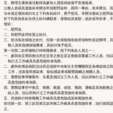
五、辦理文康旅遊活動得為參加人員投保旅遊平安保險者。
公務人員或其遺族依本辦法申請慰問金時，因同一事由，依本辦法、
法令規定發給或衍生之下列各款給付，應予抵充。本辦法發給之慰問
於下列其他各款合併之給付總額者，僅發給其差額；低於或等於者，
發給：
一、慰問金。
二、與慰問金同性質之給付。
三、前項各款保險之給付。但第一款保險係依政府強制性規定辦理，
務人員有負擔保險費者，其給付免予抵充。
第一項第二款所稱執行特殊職務者，指下列各款人員之一：
一、參與依災害防救法所定災害之救災及災後復原重建工作人員。但
執行之工作確具高度危險性者為限。
二、參與依傳染病防治法所定或經中央衛生主管機關指定為傳染病之
工作，須直接與感染者、疑似感染者或屍體接觸之相關人員。
三、實際從事彈藥製作、生產及測試之工作人員。但以所執行之工作
高度危險性者為限。
四、實際從事空中救災、救難、救護、偵巡、飛測、運輸及其他勤務
組人員。但以所執行之工作確具高度危險性者為限。
五、其他執行特殊職務工作確具高度危險或染病風險性者。
前項第一款、第三款至第五款所稱工作確具高度危險性者，由行政院
之。