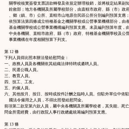
關學校核實簽發支票請款轉發及依規定辦理核銷，並將核定結果副
銓敘部；地方各機關及所屬學校部分，由直轄市政府、縣（市）政
、鄉（鎮、市）公所、直轄市山地原住民區公所分別編列預算支應
依預算法第四條成立特種基金之機關學校或公營事業機構部分，由
基金機關學校或公營事業機構編列預算支應。未及編列預算年度，
中央各機關、直轄市政府、縣（市）政府、特種基金機關學校及公
事業機構在年度相關預算下列支。
第 12 條
下列人員得比照本辦法發給慰問金：
一、政務人員及各機關依其組織法律特聘或遴聘人員。
二、民選公職人員。
三、教育人員。
四、技工、工友。
五、約僱人員。
六、其他按月、按日、按時或按件計酬之臨時人員。但駐外單位中依
國法令僱用之人員，不得比照發給慰問金。
前項第二款至第六款人員，屬中央各機關及所屬學校者，其失能、死
問金所需經費，由行政院人事行政總處統籌編列預算支應。
第 13 條