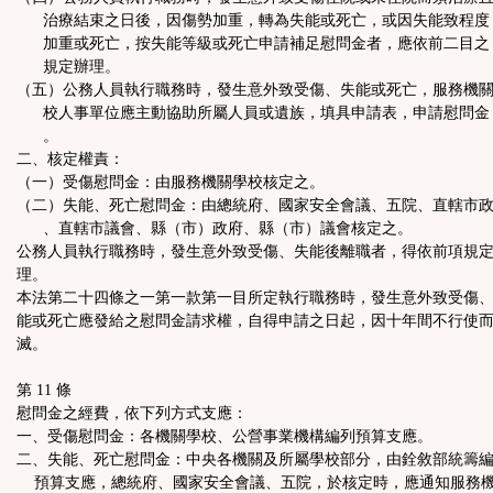
治療結束之日後，因傷勢加重，轉為失能或死亡，或因失能致程度
加重或死亡，按失能等級或死亡申請補足慰問金者，應依前二目之
規定辦理。
（五）公務人員執行職務時，發生意外致受傷、失能或死亡，服務機
校人事單位應主動協助所屬人員或遺族，填具申請表，申請慰問金
。
二、核定權責：
（一）受傷慰問金：由服務機關學校核定之。
（二）失能、死亡慰問金：由總統府、國家安全會議、五院、直轄市
、直轄市議會、縣（市）政府、縣（市）議會核定之。
公務人員執行職務時，發生意外致受傷、失能後離職者，得依前項規
理。
本法第二十四條之一第一款第一目所定執行職務時，發生意外致受傷
能或死亡應發給之慰問金請求權，自得申請之日起，因十年間不行使
滅。
第 11 條
慰問金之經費，依下列方式支應：
一、受傷慰問金：各機關學校、公營事業機構編列預算支應。
二、失能、死亡慰問金：中央各機關及所屬學校部分，由銓敘部統籌
預算支應，總統府、國家安全會議、五院，於核定時，應通知服務