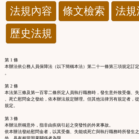
法
法規內容
條文檢索
法規
規
歷史法規
功
能
第 1 條
按
本辦法依公務人員保障法（以下簡稱本法）第二十一條第三項規定訂
。
鈕
第 2 條
本法第三條及第一百零二條所定人員執行職務時，發生意外致受傷、
區
、死亡慰問金之發給，依本辦法規定辦理。但其他法律另有規定者，
規定。
第 3 條
本辦法所稱意外，指非由疾病引起之突發性的外來事故。
依本辦法發給慰問金者，以其受傷、失能或死亡與執行職務時所發生
外，具有相當因果關係者為限。