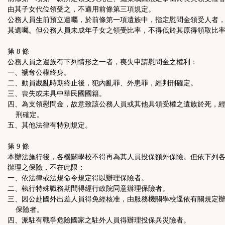
由其子女代位領受之，不適用前條第三項規定。
公務人員生前預立遺囑，於前條第一項遺族中，指定慰問金領受人者
其遺囑。但公務人員未成年子女之領受比率，不得低於其原得領取比
第 8 條
公務人員之遺族有下列情形之一者，喪失申請慰問金之權利：
一、褫奪公權終身。
二、動員戡亂時期終止後，犯內亂罪、外患罪，經判刑確定。
三、喪失或未具中華民國國籍。
四、為支領慰問金，故意致該公務人員或其他具領受權之遺族於死，
刑確定。
五、其他法律有特別規定。
第 9 條
本辦法施行後，各機關學校不得再為其人員投保額外保險。但依下列
辦理之保險，不在此限：
一、依法律或法規命令規定得以辦理保險者。
二、執行特殊職務期間得經行政院同意辦理保險者。
三、因公赴國外出差人員得免經核准，由服務機關學校逕依有關規定
保險者。
四、派駐有戰爭危險國家之駐外人員得辦理投保兵災險者。